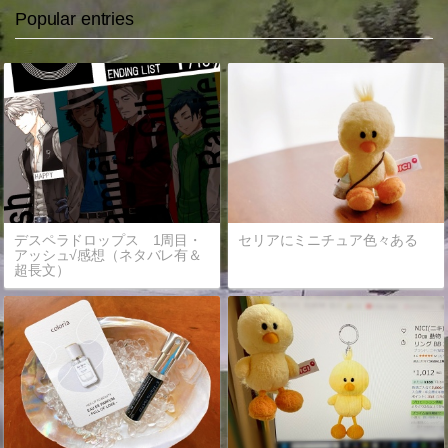
Popular entries
デスペラドロップス 1周目・
セリアにミニチュア色々ある
アッシュ√感想（ネタバレ有＆
超長文）