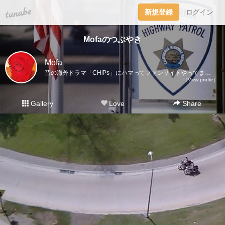
tuna.be
新規登録
ログイン
Mofaのつぶやき
Mofa
昔の海外ドラマ「CHiPs」にハマってファンサイトやってます。英語好きで洋画、海外ドラマは字幕派。字幕無しで見られるようになるのが理想。CHiPsファンサイト： https://bit.ly/3lwjE5oTwitter : https://twitter.com/CHiPsFunBoxFacebookページ : https://bit.ly/3prwuEaインスタ : https://bit.ly/3lqliW5YouTube：https://bit.ly/32IyUou
[View profile]
Gallery
Love
Share