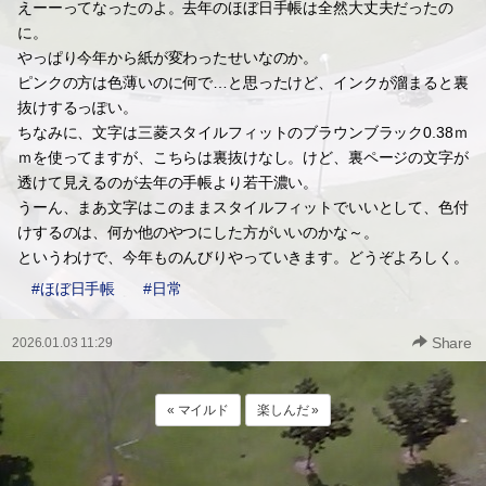
えーーってなったのよ。去年のほぼ日手帳は全然大丈夫だったの
に。
やっぱり今年から紙が変わったせいなのか。
ピンクの方は色薄いのに何で…と思ったけど、インクが溜まると裏
抜けするっぽい。
ちなみに、文字は三菱スタイルフィットのブラウンブラック0.38ｍ
ｍを使ってますが、こちらは裏抜けなし。けど、裏ページの文字が
透けて見えるのが去年の手帳より若干濃い。
うーん、まあ文字はこのままスタイルフィットでいいとして、色付
けするのは、何か他のやつにした方がいいのかな～。
というわけで、今年ものんびりやっていきます。どうぞよろしく。
#ほぼ日手帳
#日常
Share
2026.01.03 11:29
« マイルド
楽しんだ »