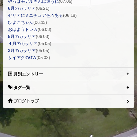
やっぱモデルさんは違うね
(07.05)
6月のカラリア
(06.21)
セリアにミニチュア色々ある
(06.18)
ひよこちゃん
(06.13)
おはようトレカ
(06.08)
5月のカラリア
(06.03)
４月のカラリア
(05.05)
3月のカラリア
(05.05)
サイアクのGW
(05.03)
月別エントリー
タグ一覧
ブログトップ