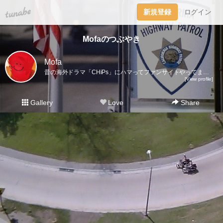
tuna.be
新規登録
ログイン
Mofaのつぶやき
Mofa
昔の海外ドラマ「CHiPs」にハマってファンサイトやってます。英語好きで洋画、海外ドラマは字幕派。字幕無しで見られるようになるのが理想。CHiPsファンサイト： https://bit.ly/3lwjE5oTwitter : https://twitter.com/CHiPsFunBoxFacebookページ : https://bit.ly/3prwuEaインスタ : https://bit.ly/3lqliW5YouTube：https://bit.ly/32IyUou
[View profile]
Gallery
Love
Share