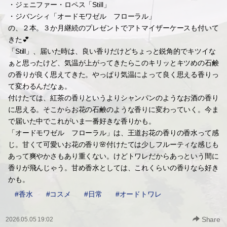
・ジェニファー・ロペス「Still」
・ジバンシィ「オードモワゼル フローラル」
の、２本。３か月継続のプレゼントでアトマイザーケースも付いて
きた💕
「Still」、届いた時は、良い香りだけどちょっと鋭角的でキツイな
ぁと思ったけど、気温が上がってきたらこのキリッとキツめの石鹸
の香りが良く思えてきた。やっぱり気温によって良く思える香りっ
て変わるんだなぁ。
付けたては、紅茶の香りというよりシャンパンのようなお酒の香り
に思える。そこからお花の石鹸のような香りに変わっていく。今ま
で届いた中でこれがいま一番好きな香りかも。
「オードモワゼル フローラル」は、王道お花の香りの香水って感
じ。甘くて可愛いお花の香り🌸付けたては少しフルーティな感じも
あって爽やかさもあり重くない。けどトワレだからあっという間に
香りが飛んじゃう。甘め香水としては、これくらいの香りなら好き
かも。
#香水
#コスメ
#日常
#オードトワレ
Share
2026.05.05 19:02