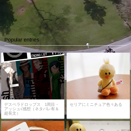
Popular entries
デスペラドロップス 1周目・
セリアにミニチュア色々ある
アッシュ√感想（ネタバレ有＆
超長文）