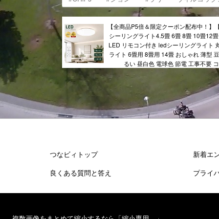
【全商品P5倍＆限定クーポン配布中！】
シーリングライト4.5畳 6畳 8畳 10畳12畳
LED リモコン付き ledシーリングライト
ライト 6畳用 8畳用 14畳 おしゃれ 薄型 
るい 昼白色 電球色 節電 工事不要 
つなビィトップ
新着エ
良くある質問と答え
プライ
複数画像をまとめて縮小するなら「縮小専用。」