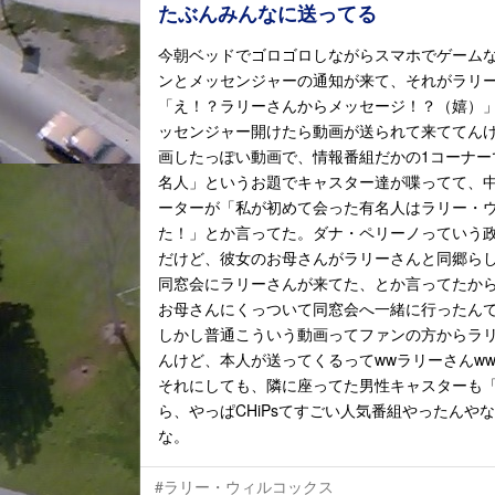
たぶんみんなに送ってる
今朝ベッドでゴロゴロしながらスマホでゲーム
ンとメッセンジャーの通知が来て、それがラリ
「え！？ラリーさんからメッセージ！？（嬉）
ッセンジャー開けたら動画が送られて来ててんけ
画したっぽい動画で、情報番組だかの1コーナー
名人」というお題でキャスター達が喋ってて、
ーターが「私が初めて会った有名人はラリー・
た！」とか言ってた。ダナ・ペリーノっていう
だけど、彼女のお母さんがラリーさんと同郷ら
同窓会にラリーさんが来てた、とか言ってたか
お母さんにくっついて同窓会へ一緒に行ったん
しかし普通こういう動画ってファンの方からラ
んけど、本人が送ってくるってwwラリーさんww
それにしても、隣に座ってた男性キャスターも「
ら、やっぱCHiPsてすごい人気番組やったん
な。
#ラリー・ウィルコックス