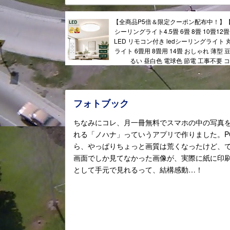
【全商品P5倍＆限定クーポン配布中！】
シーリングライト4.5畳 6畳 8畳 10畳12畳
LED リモコン付き ledシーリングライト
ライト 6畳用 8畳用 14畳 おしゃれ 薄型 
るい 昼白色 電球色 節電 工事不要 
フォトブック
ちなみにコレ、月一冊無料でスマホの中の写真
れる「ノハナ」っていうアプリで作りました。P
ら、やっぱりちょっと画質は荒くなったけど、
画面でしか見てなかった画像が、実際に紙に印
として手元で見れるって、結構感動…！