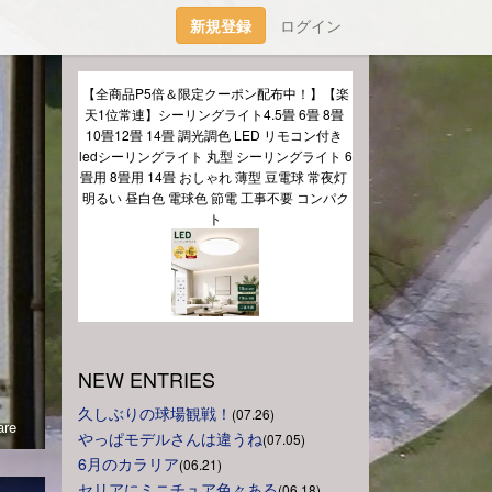
新規登録
ログイン
【全商品P5倍＆限定クーポン配布中！】【楽
天1位常連】シーリングライト4.5畳 6畳 8畳 
10畳12畳 14畳 調光調色 LED リモコン付き 
ledシーリングライト 丸型 シーリングライト 6
し
畳用 8畳用 14畳 おしゃれ 薄型 豆電球 常夜灯 
明るい 昼白色 電球色 節電 工事不要 コンパク
ト
NEW ENTRIES
久しぶりの球場観戦！
(07.26)
re
やっぱモデルさんは違うね
(07.05)
6月のカラリア
(06.21)
セリアにミニチュア色々ある
(06.18)