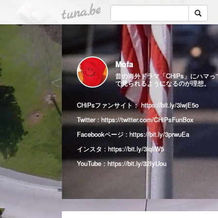
tuna.be
Mofa
昔の海外ドラマ「CHiPs」にハ
で見られるようになるのが理想。
CHiPsファンサイト：
https://bit.ly/3lwjE5o
Twitter :
https://twitter.com/CHiPsFunBox
Facebookページ :
https://bit.ly/3prwuEa
インスタ :
https://bit.ly/3lqliW5
YouTube：
https://bit.ly/32IyUou