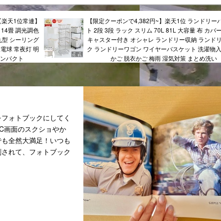
【楽天1位常連】
【限定クーポンで4,382円~】楽天1位 ランドリー
 14畳 調光調色
ト 2段 3段 ラック スリム 70L 81L 大容量 布 カバ
 丸型 シーリング
キャスター付き オシャレ ランドリー収納 ランド
豆電球 常夜灯 明
ク ランドリーワゴン ワイヤーバスケット 洗濯物入
コンパクト
かご 脱衣かご 梅雨 湿気対策 まとめ洗い
をフォトブックにしてく
C画面のスクショやか
でも全然大満足！いつも
刷されて、フォトブック