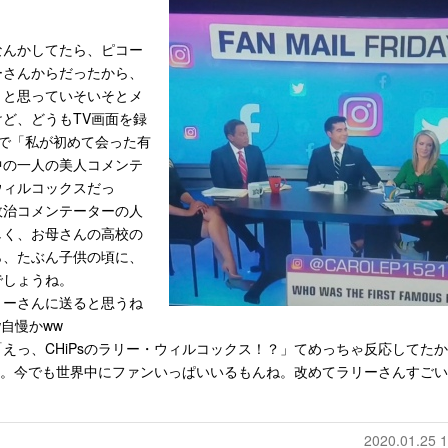
なんかしてたら、ピコー
ーさんからだったから、
」と思っていそいそとメ
ど、どうもTV画面を録
で「私が初めて会った有
中の一人の美人コメンテ
ウィルコックスだっ
政治コメンテーターの人
しく、お母さんの高校の
ら、たぶん子供の頃に、
でしょうね。
リーさんに送ると思うね
自慢かww
えっ、CHiPsのラリー・ウィルコックス！？」てめっちゃ反応してたか
やな。今でも世界中にファンいっぱいいるもんね。改めてラリーさんすごい
2020.01.25 1