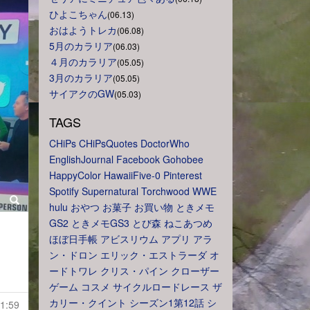
ひよこちゃん
(06.13)
おはようトレカ
(06.08)
5月のカラリア
(06.03)
４月のカラリア
(05.05)
3月のカラリア
(05.05)
サイアクのGW
(05.03)
TAGS
CHiPs
CHiPsQuotes
DoctorWho
EnglishJournal
Facebook
Gohobee
HappyColor
HawaiiFive-0
Pinterest
Spotify
Supernatural
Torchwood
WWE
hulu
おやつ
お菓子
お買い物
ときメモ
GS2
ときメモGS3
とび森
ねこあつめ
ほぼ日手帳
アビスリウム
アプリ
アラ
ン・ドロン
エリック・エストラーダ
オ
ードトワレ
クリス・パイン
クローザー
ゲーム
コスメ
サイクルロードレース
ザ
カリー・クイント
シーズン1第12話
シ
1:59