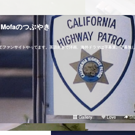
Mofaのつぶやき
マってファンサイトやってます。英語好きで洋画、海外ドラマは字幕派。字幕無
Gallery
Love
Sha