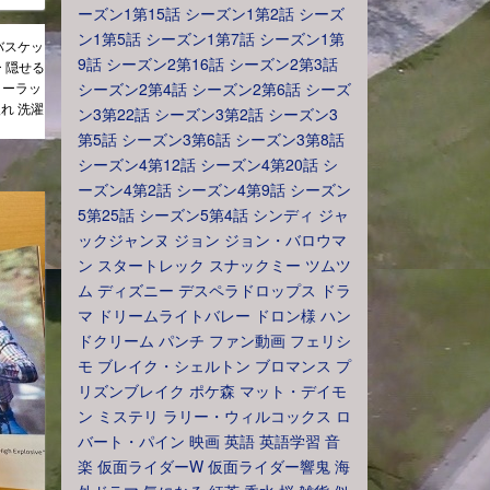
ーズン1第15話
シーズン1第2話
シーズ
ン1第5話
シーズン1第7話
シーズン1第
バスケッ
9話
シーズン2第16話
シーズン2第3話
ー 隠せる
リーラッ
シーズン2第4話
シーズン2第6話
シーズ
れ 洗濯
ン3第22話
シーズン3第2話
シーズン3
第5話
シーズン3第6話
シーズン3第8話
シーズン4第12話
シーズン4第20話
シ
ーズン4第2話
シーズン4第9話
シーズン
5第25話
シーズン5第4話
シンディ
ジャ
ックジャンヌ
ジョン
ジョン・バロウマ
ン
スタートレック
スナックミー
ツムツ
ム
ディズニー
デスペラドロップス
ドラ
マ
ドリームライトバレー
ドロン様
ハン
ドクリーム
パンチ
ファン動画
フェリシ
モ
ブレイク・シェルトン
ブロマンス
プ
リズンブレイク
ポケ森
マット・デイモ
ン
ミステリ
ラリー・ウィルコックス
ロ
バート・パイン
映画
英語
英語学習
音
楽
仮面ライダーW
仮面ライダー響鬼
海