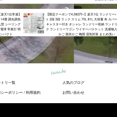
【楽天1位常連】
【限定クーポンで4,382円~】楽天1位 ランドリー
 14畳 調光調色
ト 2段 3段 ラック スリム 70L 81L 大容量 布 カバ
 丸型 シーリング
キャスター付き オシャレ ランドリー収納 ランド
豆電球 常夜灯 明
ク ランドリーワゴン ワイヤーバスケット 洗濯物入
コンパクト
かご 脱衣かご 梅雨 湿気対策 まとめ洗い
tuna.be
ントリ一覧
人気のブログ
バシーポリシー
/
利用規約
お問い合わせ