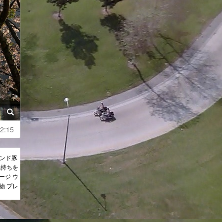
2:15
ランド豚
気持ちを
ージ ウ
物 プレ