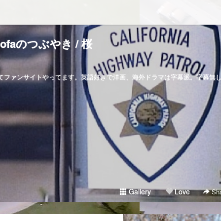
ofaのつぶやき / 桜
マってファンサイトやってます。英語好きで洋画、海外ドラマは字幕派。字幕無
Gallery
Love
Sha