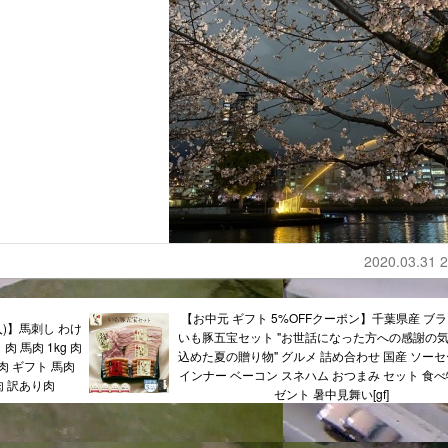
2020.03.31 2
【お中元 ギフト 5%OFFクーポン】千葉県産 ブ
購入)】馬刺し わけ
いも豚五宝セット "お世話になった方への感謝の
肉 馬肉 1kg 肉
込めた夏の贈り物" グルメ 詰め合わせ 国産 ソーセ
肉 ギフト 馬肉
インナー ベーコン スネハム おつまみ セット 食べ
肉 訳あり肉
ゼント 暑中見舞い[gf]