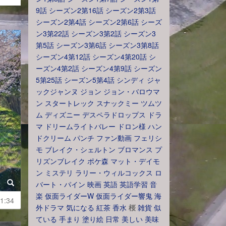
9話
シーズン2第16話
シーズン2第3話
シーズン2第4話
シーズン2第6話
シーズ
ン3第22話
シーズン3第2話
シーズン3
第5話
シーズン3第6話
シーズン3第8話
シーズン4第12話
シーズン4第20話
シ
ーズン4第2話
シーズン4第9話
シーズン
5第25話
シーズン5第4話
シンディ
ジャ
ックジャンヌ
ジョン
ジョン・バロウマ
ン
スタートレック
スナックミー
ツムツ
ム
ディズニー
デスペラドロップス
ドラ
マ
ドリームライトバレー
ドロン様
ハン
ドクリーム
パンチ
ファン動画
フェリシ
モ
ブレイク・シェルトン
ブロマンス
プ
リズンブレイク
ポケ森
マット・デイモ
ン
ミステリ
ラリー・ウィルコックス
ロ
バート・パイン
映画
英語
英語学習
音
楽
仮面ライダーW
仮面ライダー響鬼
海
1:34
外ドラマ
気になる
紅茶
香水
桜
雑貨
似
ている
手まり
塗り絵
日常
美しい
美味