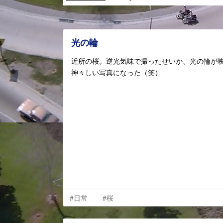
光の輪
近所の桜。逆光気味で撮ったせいか、光の輪が
神々しい写真になった（笑）
#日常
#桜