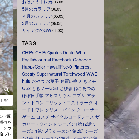
おはようトレカ
(06.08)
5月のカラリア
(06.03)
４月のカラリア
(05.05)
3月のカラリア
(05.05)
サイアクのGW
(05.03)
TAGS
CHiPs
CHiPsQuotes
DoctorWho
EnglishJournal
Facebook
Gohobee
HappyColor
HawaiiFive-0
Pinterest
Spotify
Supernatural
Torchwood
WWE
hulu
おやつ
お菓子
お買い物
ときメモ
GS2
ときメモGS3
とび森
ねこあつめ
ほぼ日手帳
アビスリウム
アプリ
アラ
1:59
ン・ドロン
エリック・エストラーダ
オ
ードトワレ
クリス・パイン
クローザー
ランド豚
ゲーム
コスメ
サイクルロードレース
ザ
気持ちを
カリー・クイント
シーズン1第12話
シ
ージ ウ
ーズン1第15話
シーズン1第2話
シーズ
物 プレ
ン1第5話
シーズン1第7話
シーズン1第