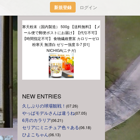
新規登録
ログイン
寒天粉末（国内製造） 500g 【送料無料】【メ
ール便で郵便ポストにお届け】【代引不可】
【時間指定不可】 食物繊維豊富 カロリーゼロ 
粉寒天 無漂白 ゼリー強度 S-7 [01] 
し
NICHIGA(ニチガ)
NEW ENTRIES
久しぶりの球場観戦！
(07.26)
やっぱモデルさんは違うね
(07.05)
6月のカラリア
(06.21)
re
セリアにミニチュア色々ある
(06.18)
ひよこちゃん
(06.13)