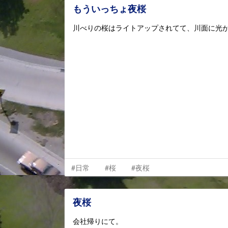
もういっちょ夜桜
川べりの桜はライトアップされてて、川面に光
#日常
#桜
#夜桜
夜桜
会社帰りにて。