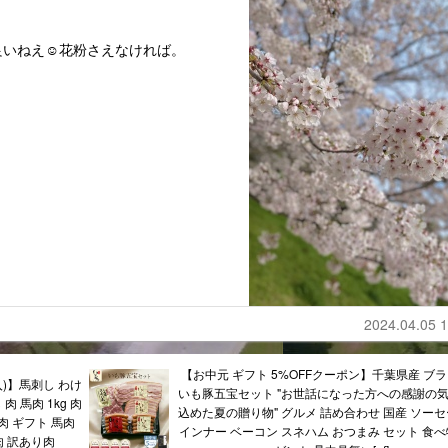
良いねえ☺️花粉さえなければ。
2024.04.05 1
【お中元 ギフト 5%OFFクーポン】千葉県産 ブ
購入)】馬刺し わけ
いも豚五宝セット "お世話になった方への感謝の
肉 馬肉 1kg 肉
込めた夏の贈り物" グルメ 詰め合わせ 国産 ソーセ
肉 ギフト 馬肉
インナー ベーコン スネハム おつまみ セット 食べ
肉 訳あり肉