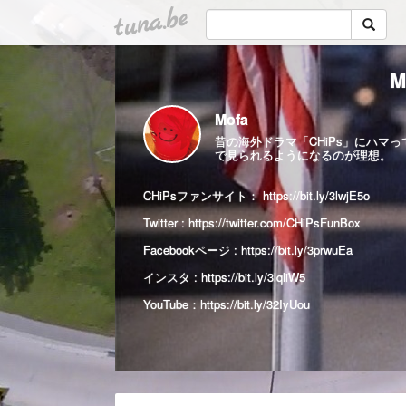
tuna.be
M
Mofa
昔の海外ドラマ「CHiPs」にハ
で見られるようになるのが理想。
CHiPsファンサイト：
https://bit.ly/3lwjE5o
Twitter :
https://twitter.com/CHiPsFunBox
Facebookページ :
https://bit.ly/3prwuEa
インスタ :
https://bit.ly/3lqliW5
YouTube：
https://bit.ly/32IyUou