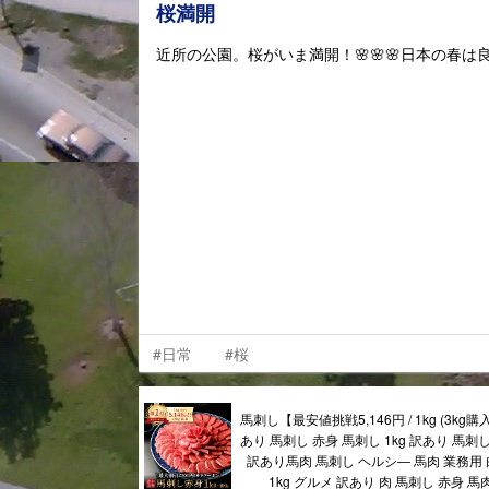
桜満開
近所の公園。桜がいま満開！🌸🌸🌸日本の春は
#日常
#桜
馬刺し【最安値挑戦5,146円 / 1kg (3kg
あり 馬刺し 赤身 馬刺し 1kg 訳あり 馬刺し 
訳あり馬肉 馬刺し ヘルシ― 馬肉 業務用 
1kg グルメ 訳あり 肉 馬刺し 赤身 馬