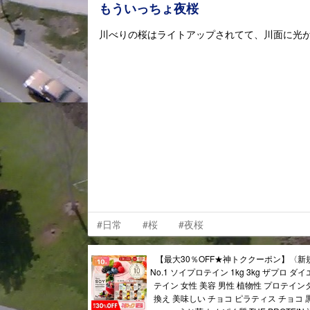
もういっちょ夜桜
川べりの桜はライトアップされてて、川面に光
#日常
#桜
#夜桜
【最大30％OFF★神トククーポン】〈新
No.1 ソイプロテイン 1kg 3kg ザプロ ダ
テイン 女性 美容 男性 植物性 プロテイン
換え 美味しい チョコ ピラティス チョコ 