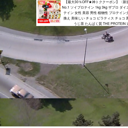
【最大30％OFF★神トククーポン】〈新
No.1 ソイプロテイン 1kg 3kg ザプロ ダ
テイン 女性 美容 男性 植物性 プロテイン
換え 美味しい チョコ ピラティス チョコ 
うじ茶 たんぱく質 THE PROTEIN