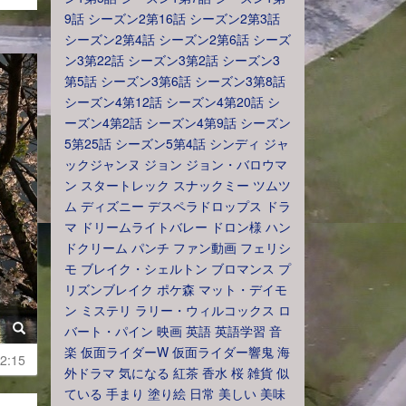
9話
シーズン2第16話
シーズン2第3話
シーズン2第4話
シーズン2第6話
シーズ
ン3第22話
シーズン3第2話
シーズン3
第5話
シーズン3第6話
シーズン3第8話
シーズン4第12話
シーズン4第20話
シ
ーズン4第2話
シーズン4第9話
シーズン
5第25話
シーズン5第4話
シンディ
ジャ
ックジャンヌ
ジョン
ジョン・バロウマ
ン
スタートレック
スナックミー
ツムツ
ム
ディズニー
デスペラドロップス
ドラ
マ
ドリームライトバレー
ドロン様
ハン
ドクリーム
パンチ
ファン動画
フェリシ
モ
ブレイク・シェルトン
ブロマンス
プ
リズンブレイク
ポケ森
マット・デイモ
ン
ミステリ
ラリー・ウィルコックス
ロ
バート・パイン
映画
英語
英語学習
音
楽
仮面ライダーW
仮面ライダー響鬼
海
2:15
外ドラマ
気になる
紅茶
香水
桜
雑貨
似
ている
手まり
塗り絵
日常
美しい
美味