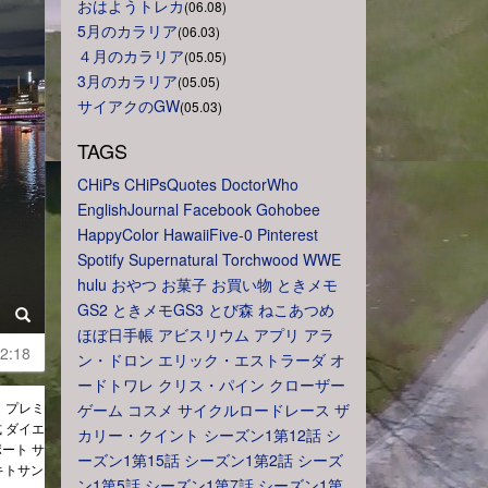
おはようトレカ
(06.08)
5月のカラリア
(06.03)
４月のカラリア
(05.05)
3月のカラリア
(05.05)
サイアクのGW
(05.03)
TAGS
CHiPs
CHiPsQuotes
DoctorWho
EnglishJournal
Facebook
Gohobee
HappyColor
HawaiiFive-0
Pinterest
Spotify
Supernatural
Torchwood
WWE
hulu
おやつ
お菓子
お買い物
ときメモ
GS2
ときメモGS3
とび森
ねこあつめ
ほぼ日手帳
アビスリウム
アプリ
アラ
2:18
ン・ドロン
エリック・エストラーダ
オ
ードトワレ
クリス・パイン
クローザー
まで】プレミ
ゲーム
コスメ
サイクルロードレース
ザ
 ダイエ
カリー・クイント
シーズン1第12話
シ
ポート サ
ーズン1第15話
シーズン1第2話
シーズ
キトサン
ン1第5話
シーズン1第7話
シーズン1第