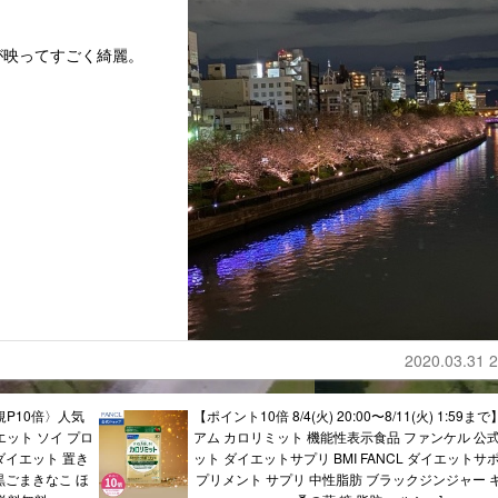
が映ってすごく綺麗。
2020.03.31 2
規P10倍〉人気
【ポイント10倍 8/4(火) 20:00〜8/11(火) 1:59
イエット ソイ プロ
アム カロリミット 機能性表示食品 ファンケル 公式
ダイエット 置き
ット ダイエットサプリ BMI FANCL ダイエットサ
黒ごまきなこ ほ
プリメント サプリ 中性脂肪 ブラックジンジャー 