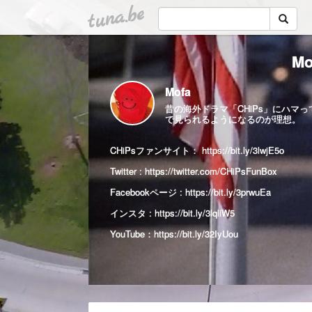
tuna.be
M
Mofa
昔の海外ドラマ「CHiPs」にハ
で見られるようになるのが理想。
CHiPsファンサイト：
https://bit.ly/3lwjE5o
Twitter :
https://twitter.com/CHiPsFunBox
Facebookページ :
https://bit.ly/3prwuEa
インスタ :
https://bit.ly/3lqliW5
YouTube：
https://bit.ly/32IyUou