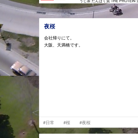
うじ茶 たんぱく質 THE PROTEIN
夜桜
会社帰りにて。
大阪、天満橋です。
#日常
#桜
#夜桜