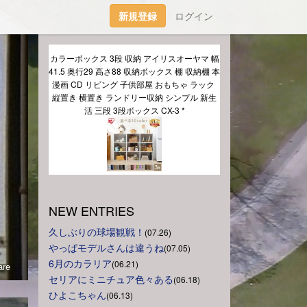
新規登録
ログイン
カラーボックス 3段 収納 アイリスオーヤマ 幅
41.5 奥行29 高さ88 収納ボックス 棚 収納棚 本 
漫画 CD リビング 子供部屋 おもちゃ ラック 
縦置き 横置き ランドリー収納 シンプル 新生
し
活 三段 3段ボックス CX-3 *
NEW ENTRIES
久しぶりの球場観戦！
(07.26)
やっぱモデルさんは違うね
(07.05)
6月のカラリア
(06.21)
re
セリアにミニチュア色々ある
(06.18)
ひよこちゃん
(06.13)