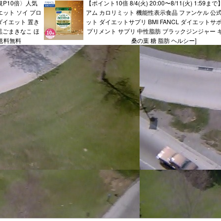
規P10倍〉人気
【ポイント10倍 8/4(火) 20:00〜8/11(火) 1:59
イエット ソイ プロ
アム カロリミット 機能性表示食品 ファンケル 公式
ダイエット 置き
ット ダイエットサプリ BMI FANCL ダイエットサ
黒ごまきなこ ほ
プリメント サプリ 中性脂肪 ブラックジンジャー 
 送料無料
桑の葉 糖 脂肪 ヘルシー]