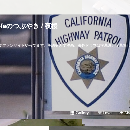
ofaのつぶやき / 夜桜
マってファンサイトやってます。英語好きで洋画、海外ドラマは字幕派。字幕無
Gallery
Love
Sha